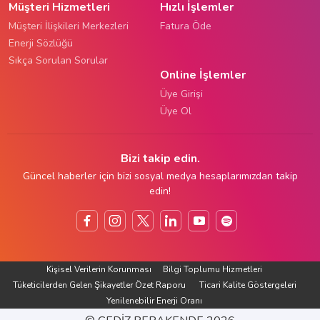
Müşteri Hizmetleri
Hızlı İşlemler
Müşteri İlişkileri Merkezleri
Fatura Öde
Enerji Sözlüğü
Sıkça Sorulan Sorular
Online İşlemler
Üye Girişi
Üye Ol
Bizi takip edin.
Güncel haberler için bizi sosyal medya hesaplarımızdan takip
edin!
Kişisel Verilerin Korunması
Bilgi Toplumu Hizmetleri
Tüketicilerden Gelen Şikayetler Özet Raporu
Ticari Kalite Göstergeleri
Yenilenebilir Enerji Oranı