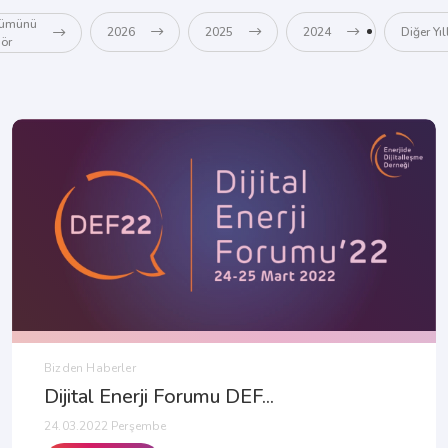
ümünü
2026
2025
2024
Diğer Yıl
ör
Bizden Haberler
Dijital Enerji Forumu DEF...
24.03.2022 Perşembe