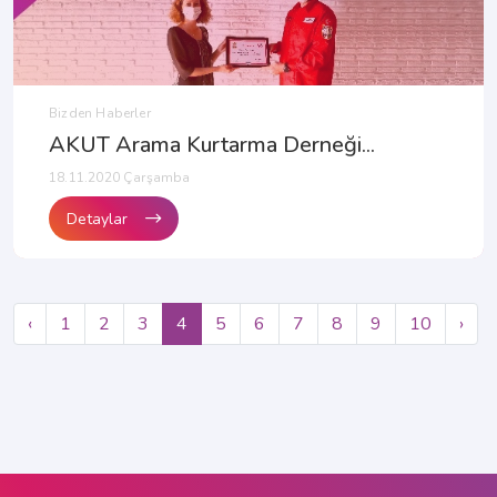
Bizden Haberler
AKUT Arama Kurtarma Derneği...
18.11.2020 Çarşamba
Detaylar
‹
1
2
3
4
5
6
7
8
9
10
›