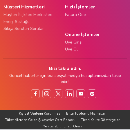
Müşteri Hizmetleri
Hızlı İşlemler
Müşteri İlişkileri Merkezleri
Fatura Öde
Enerji Sözlüğü
Sıkça Sorulan Sorular
Online İşlemler
Üye Girişi
Üye Ol
Bizi takip edin.
Güncel haberler için bizi sosyal medya hesaplarımızdan takip
edin!
Kişisel Verilerin Korunması
Bilgi Toplumu Hizmetleri
Tüketicilerden Gelen Şikayetler Özet Raporu
Ticari Kalite Göstergeleri
Yenilenebilir Enerji Oranı