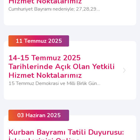
Hizmet Noktalarımız
Cumhuriyet Bayramı nedeniyle; 27,28,29 Ekim 2025 tarihlerinde Müşteri İlişkileri Merkezlerimiz ve 29 Ekim tarihinde Yetkili Hizmet Noktalarımız kapalı olacaktır. 27 Ekim Pazartesi ve 28 Ekim Salı günleri ise bazı Yetkili Hizmet Noktalarımız açık olacak ve hizmet vermeye devam edecektir. Açık olan “Yetkili Hizmet Noktalarına” aşağıdaki listeden ulaşabilirsiniz.
11 Temmuz 2025
14-15 Temmuz 2025
Tarihlerinde Açık Olan Yetkili
Hizmet Noktalarımız
15 Temmuz Demokrasi ve Milli Birlik Günü nedeniyle 14 Temmuz Pazartesi ve 15 Temmuz Salı günleri tüm Müşteri İlişkileri Merkezimiz kapalı olacaktır.
03 Haziran 2025
Kurban Bayramı Tatili Duyurusu: