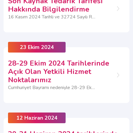
Son Kaynak Tedarik Tarifesi
Hakkında Bilgilendirme
16 Kasım 2024 Tarihli ve 32724 Sayılı Resmî Gazete’de yayımlanmış olan Enerji Piyasası Düzenleme Kurumu’nun (“EPDK”) 07/11/2024 tarih ve 12989 sayılı Kurul kararı doğrultusunda, Son Kaynak Tedarik Tarifesi (SKTT) güncellenmiştir. Bu değişiklik, belirli tüketim seviyelerine ulaşan kullanıcıları kapsamaktadır ve 01.02.2025 tarihi itibarıyla yürürlüğe girecektir.
23 Ekim 2024
28-29 Ekim 2024 Tarihlerinde
Açık Olan Yetkili Hizmet
Noktalarımız
Cumhuriyet Bayramı nedeniyle 28-29 Ekim 2024 tarihleri arasında Müşteri İlişkileri Merkezimiz kapalı olacaktır. 28-29 Ekim 2024 tarihlerinde ise...
12 Haziran 2024