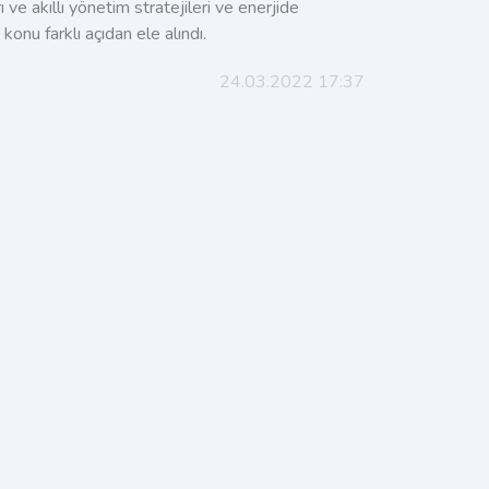
rı ve akıllı yönetim stratejileri ve enerjide
 konu farklı açıdan ele alındı.
24.03.2022 17:37