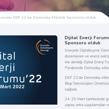
i Forumu DEF 22’de Demoday Etkinlik Sponsoru olduk
Dijital Enerji Foru
Sponsoru olduk
Enerjide Dijitalleşme Dern
düzenlenen ve enerji sektörü
ele alındığı Dijital Ener
Perakende
Demoday
etki
DEF 22’de
Demoday
etkin
Bilgi Teknolojileri Direktö
sağladı.
24-25 Mart tarihlerinde g
yapay
zeka
uygulamaları ve