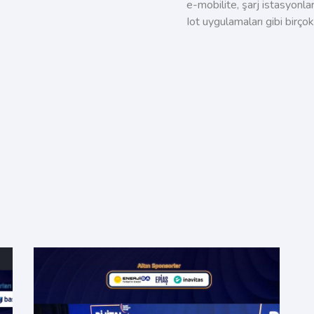
e-
mobilite
, şarj istasyonla
I
ot
uygulamaları gibi birçok