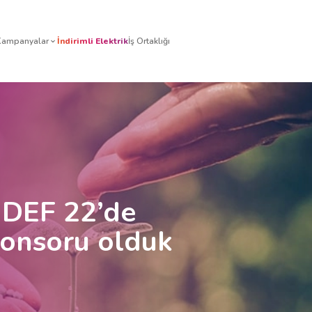
izmetleri
Tarifeler
Kampanyalar
İndirimli Elektrik
İş Orta
u DEF 22’de
onsoru olduk