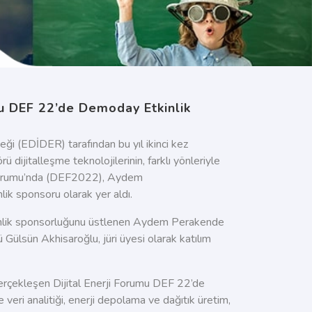
mu DEF 22’de Demoday Etkinlik
eği (EDİDER) tarafından bu yıl ikinci kez
 dijitalleşme teknolojilerinin, farklı yönleriyle
ji Forumu’nda (DEF2022), Aydem
nlik
sponsoru
olarak yer aldı.
lik
sponsorluğunu
üstlenen Aydem Perakende
rü Gülsün
Akhisaroğlu
, jüri üyesi olarak katılım
erçekleşen Dijital Enerji Forumu DEF 22’de
 veri analitiği, enerji depolama ve dağıtık üretim,