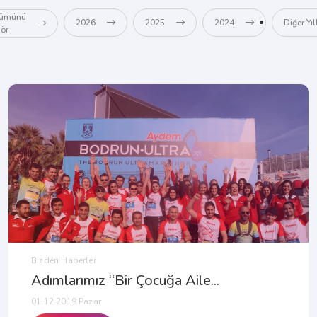
ümünü
2026
2025
2024
Diğer Yıl
ör
Bizden Haberler
Adımlarımız “Bir Çocuğa Aile...
01.12.2019 Pazar