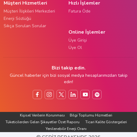
Müşteri Hizmetleri
Hızlı İşlemler
Müşteri İlişkileri Merkezleri
Fatura Öde
Enerji Sözlüğü
Sıkça Sorulan Sorular
Online İşlemler
Üye Girişi
Üye Ol
Bizi takip edin.
Güncel haberler için bizi sosyal medya hesaplarımızdan takip
edin!
Kişisel Verilerin Korunması
Bilgi Toplumu Hizmetleri
Tüketicilerden Gelen Şikayetler Özet Raporu
Ticari Kalite Göstergeleri
Yenilenebilir Enerji Oranı