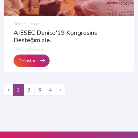
Bizden Haberler
AIESEC Denico'19 Kongresine
Desteğimizle...
30.06.2019 Pazar
Detaylar
‹
1
2
3
4
›