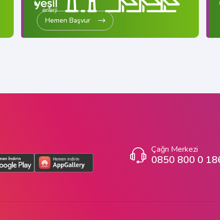
Hemen Başvur
Çağrı Merkezi
0850 800 0 18