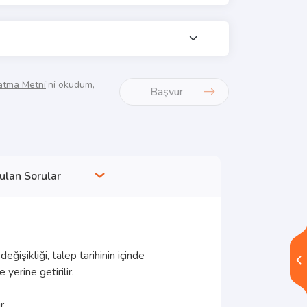
atma Metni
’ni okudum,
Başvur
ulan Sorular
eğişikliği, talep tarihinin içinde
 yerine getirilir.
ir.