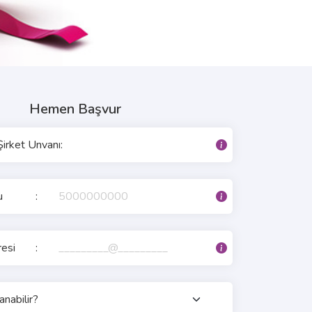
Hemen Başvur
irket Unvanı
:
u
:
esi
: