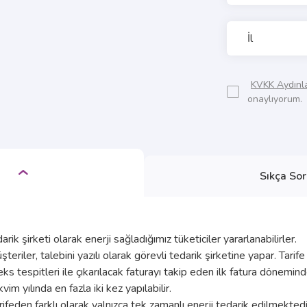
KVKK Aydınl
onaylıyorum.
Sıkça Sor
arik şirketi olarak enerji sağladığımız tüketiciler yararlanabilirler.
riler, talebini yazılı olarak görevli tedarik şirketine yapar. Tarife d
espitleri ile çıkarılacak faturayı takip eden ilk fatura döneminde
vim yılında en fazla iki kez yapılabilir.
arifeden farklı olarak yalnızca tek zamanlı enerji tedarik edilmekted