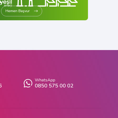
Hemen Başvur
Hemen 
WhatsApp
6
0850 575 00 02