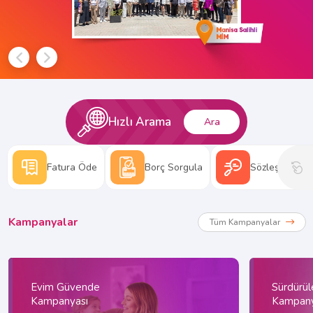
Hızlı Arama
Ara
Fatura Öde
Borç Sorgula
Sözleşme Hes
Kampanyalar
Tüm Kampanyalar
Evim Güvende
Sürdürüle
Kampanyası
Kampany