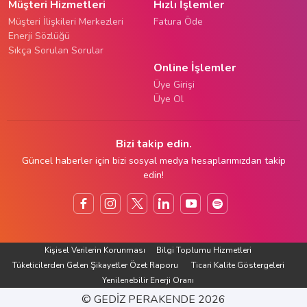
Müşteri Hizmetleri
Hızlı İşlemler
Müşteri İlişkileri Merkezleri
Fatura Öde
Enerji Sözlüğü
Sıkça Sorulan Sorular
Online İşlemler
Üye Girişi
Üye Ol
Bizi takip edin.
Güncel haberler için bizi sosyal medya hesaplarımızdan takip
edin!
Kişisel Verilerin Korunması
Bilgi Toplumu Hizmetleri
Tüketicilerden Gelen Şikayetler Özet Raporu
Ticari Kalite Göstergeleri
Yenilenebilir Enerji Oranı
© GEDIZ PERAKENDE 2026