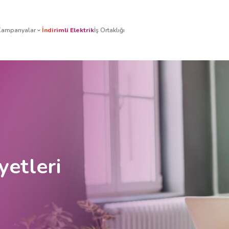
izmetleri
Tarifeler
Kampanyalar
İndirimli Elektrik
İş Orta
yetleri