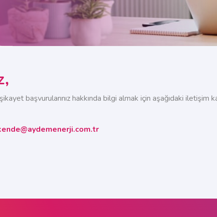
z,
kayet başvurularınız hakkında bilgi almak için aşağıdaki iletişim kan
akende@aydemenerji.com.tr